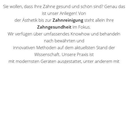
Sie wollen, dass Ihre Zähne gesund und schön sind? Genau das
ist unser Anliegen! Von
der Ästhetik bis zur
Zahnreinigung
steht allein Ihre
Zahngesundheit
im Fokus.
Wir verfügen über umfassendes Knowhow und behandeln
nach bewährten und
innovativen Methoden auf dem aktuellsten Stand der
Wissenschaft. Unsere Praxis ist
mit modernsten Geräten ausgestattet, unter anderem mit
einem dreidimensionalen
DVT-Röntgengerät.
Wir schonen nicht nur Ihren Geldbeutel, sondern auch Ihre
Nerven! Nach Möglichkeit
behandeln wir mit schmerzarmer Lasertherapie. Implantate
setzen wir meist
minimalinvasiv. Vom Dämmerschlaf bis zur Vollnarkose erhalten
Sie hier Ihre