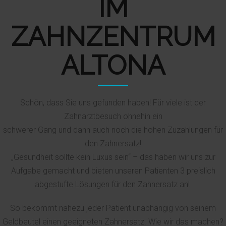
IM
ZAHNZENTRUM
ALTONA
Schön, dass Sie uns gefunden haben! Für viele ist der
Zahnarztbesuch ohnehin ein
schwerer Gang und dann auch noch die hohen Zuzahlungen für
den Zahnersatz!
„Gesundheit sollte kein Luxus sein“ – das haben wir uns zur
Aufgabe gemacht und bieten unseren Patienten 3 preislich
abgestufte Lösungen für den Zahnersatz an!
So bekommt nahezu jeder Patient unabhängig von seinem
Geldbeutel einen geeigneten Zahnersatz. Wie wir das machen?