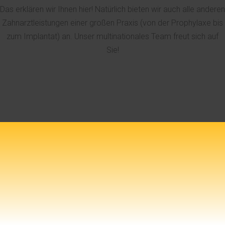
Das erklären wir Ihnen hier! Natürlich bieten wir auch alle anderen
Zahnarztleistungen einer großen Praxis (von der Prophylaxe bis
zum Implantat) an. Unser multinationales Team freut sich auf
Sie!